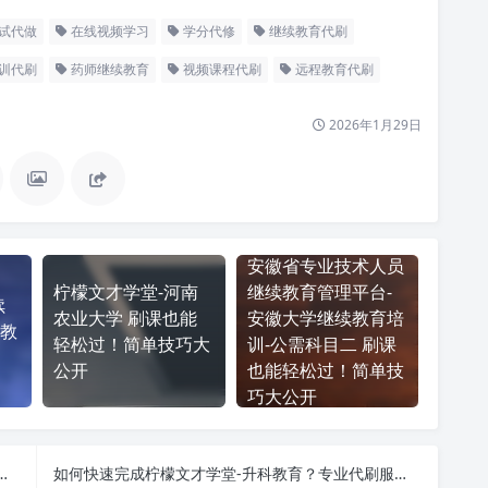
试代做
在线视频学习
学分代修
继续教育代刷
训代刷
药师继续教育
视频课程代刷
远程教育代刷
2026年1月29日
安徽省专业技术人员
柠檬文才学堂-河南
继续教育管理平台-
续
农业大学 刷课也能
安徽大学继续教育培
教
轻松过！简单技巧大
训-公需科目二 刷课
公开
也能轻松过！简单技
巧大公开
续教育培训网 网课代刷攻略 快速完成学习任务
如何快速完成柠檬文才学堂-升科教育？专业代刷服务推荐