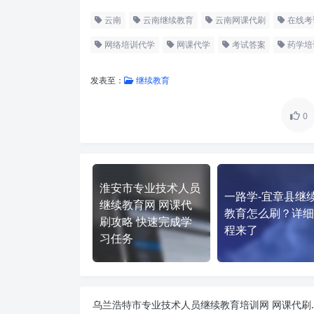
云南
云南继续教育
云南网课代刷
在线考
网络培训代学
网课代学
考试答案
药学培
发表至：
继续教育
0
淮安市专业技术人员
一路学-宜章县继
继续教育网 网课代
教育怎么刷？详细
刷攻略 快速完成学
程来了
习任务
乌兰浩特市专业技术人员继