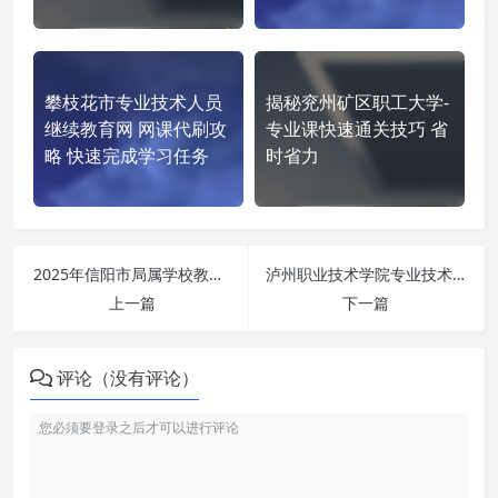
攀枝花市专业技术人员
揭秘兖州矿区职工大学-
继续教育网 网课代刷攻
专业课快速通关技巧 省
略 快速完成学习任务
时省力
为什么越来越多人选择代学
2025年信阳市局属学校教师专业发展培训2025xyszqypx.yanxiu.com 刷课也能轻松过！简单技巧大公开
泸州职业技术学院专业技术人员继续教育网学习太慢？这个方法帮你提速
平台使用体验
上一篇
下一篇
如何使用
为什么选择我们
评论（没有评论）
课程学习说明
平台界面参考