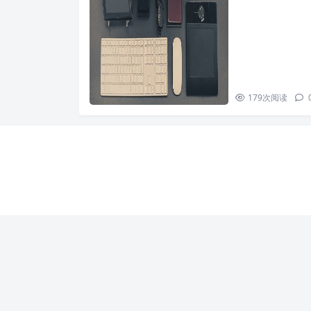
179
次阅读