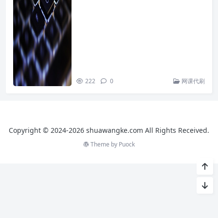
222
0
网课代刷
Copyright © 2024-2026 shuawangke.com All Rights Received.
Theme by
Puock