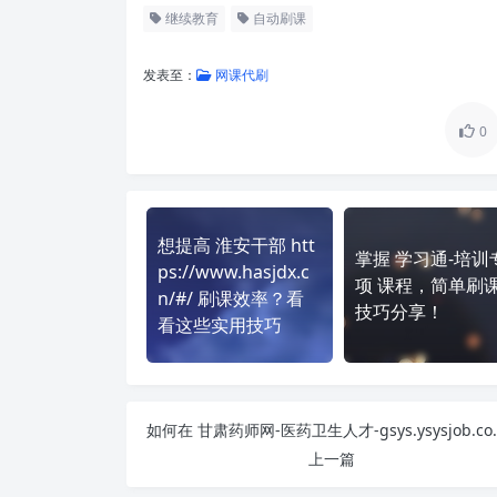
继续教育
自动刷课
发表至：
网课代刷
0
想提高 淮安干部 htt
掌握 学习通-培训
ps://www.hasjdx.c
项 课程，简单刷
n/#/ 刷课效率？看
技巧分享！
看这些实用技巧
如何在 甘肃药师网-医药卫生人才
上一篇