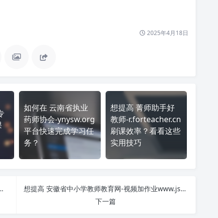
2025年4月18日
如何在 云南省执业
想提高 菁师助手好
专
药师协会-ynysw.org
教师-r.forteacher.cn
课
平台快速完成学习任
刷课效率？看看这些
务？
实用技巧
-gsys.ysysjob.com 平台快速完成学习任务？
想提高 安徽省中小学教师教育网-视频加作业www.jsjy.ah.cn 刷课效率？看看这些实用技巧
下一篇