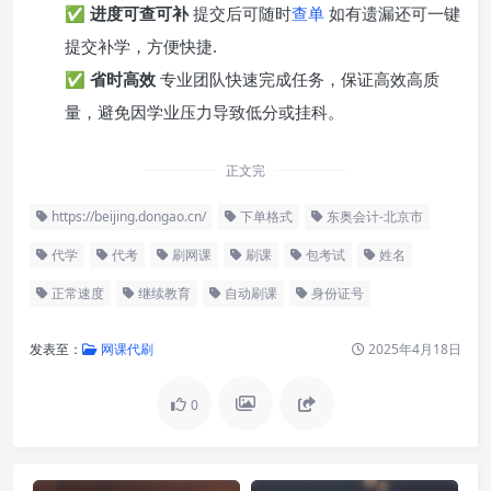
✅
进度可查可补
提交后可随时
查单
如有遗漏还可一键
提交补学，方便快捷.
✅
省时高效
专业团队快速完成任务，保证高效高质
量，避免因学业压力导致低分或挂科。
正文完
https://beijing.dongao.cn/
下单格式
东奥会计-北京市
代学
代考
刷网课
刷课
包考试
姓名
正常速度
继续教育
自动刷课
身份证号
发表至：
网课代刷
2025年4月18日
0