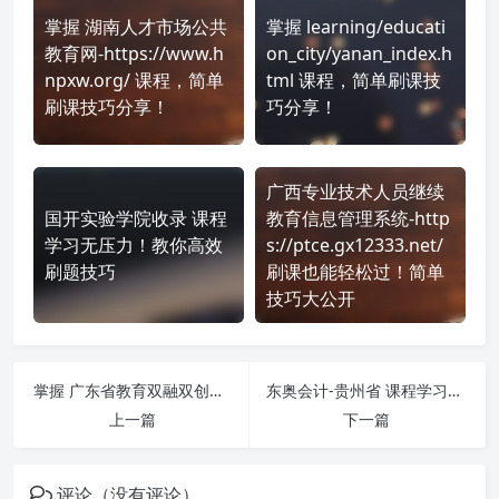
掌握 湖南人才市场公共
掌握 learning/educati
教育网-https://www.h
on_city/yanan_index.h
npxw.org/ 课程，简单
tml 课程，简单刷课技
刷课技巧分享！
巧分享！
广西专业技术人员继续
国开实验学院收录 课程
教育信息管理系统-http
学习无压力！教你高效
s://ptce.gx12333.net/
刷题技巧
刷课也能轻松过！简单
技巧大公开
掌握 广东省教育双融双创智慧共享社区【常速】-https://srsc.gdedu.gov.cn/srsc/home/portalHome 课程，简单刷课技巧分享！
东奥会计-贵州省 课程学习无压力！教你高效刷题技巧
上一篇
下一篇
评论（没有评论）