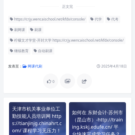
正文完
https://crjy.wencaischool.net/kfdx/console/
代学
代考
刷网课
刷课
柠檬文才学堂-开封大学 https://crjy.wencaischool.net/kfdx/console/
继续教育
自动刷课
发表至：
网课代刷
2025年4月18日
0
天津市机关事业单位工
如何在 东财会计-苏州市
勤技能人员培训网 http
（昆山市）-http://train
s://tianjinjg.chinahrt.c
ing.kskj.edufe.cn/ 平
om/ 课程学习无压力！
台快速完成学习任务？