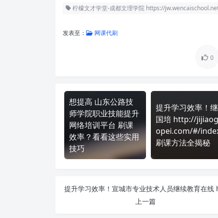
柠檬文才学堂-成都文理学院 https://jw.wencaischool.net/cd
发表至：
网课代刷
0
想提高 山东公路技
提升学习效率！继
师学院职业技能提升
国培 http://jijiao
网络培训平台 刷课
opei.com/#/inde
效率？看看这些实用
刷课方法全揭秘
技巧
上一篇