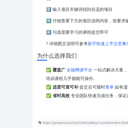
2️⃣ 输入项目关键词找到合适的项目
3️⃣ 仔细查看下方的项目说明内容，按要
4️⃣ 勾选需要学习的课程提交即可
? 详细图文说明可参考
新手快速上手注意事
为什么选择我们
✅
覆盖广
全能网课平台
一站式解决方案，
培训课程几乎都能可操作.
✅
进度可查可补
提交后可随时
查单
如有遗
✅
省时高效
专业团队快速完成任务，保证
https://jw.wencaischool.net/cdwlxy/console/index.htm