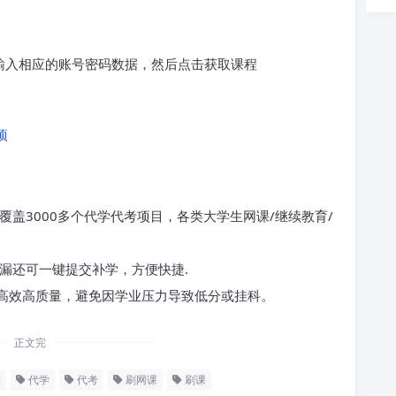
求输入相应的账号密码数据，然后点击获取课程
项
覆盖3000多个代学代考项目，各类大学生网课/继续教育/
漏还可一键提交补学，方便快捷.
高效高质量，避免因学业压力导致低分或挂科。
正文完
l
代学
代考
刷网课
刷课