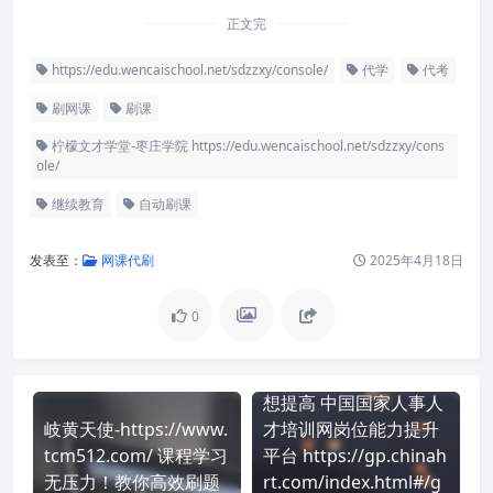
正文完
https://edu.wencaischool.net/sdzzxy/console/
代学
代考
刷网课
刷课
柠檬文才学堂-枣庄学院 https://edu.wencaischool.net/sdzzxy/cons
ole/
继续教育
自动刷课
发表至：
网课代刷
2025年4月18日
0
想提高 中国国家人事人
岐黄天使-https://www.
才培训网岗位能力提升
tcm512.com/ 课程学习
平台 https://gp.chinah
无压力！教你高效刷题
rt.com/index.html#/g