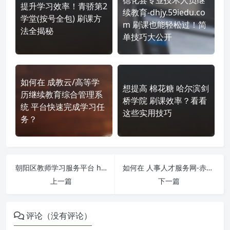
提升学习效率！青骄第2
续教育-dhjy.59iedu.co
学堂(按号全包) 刷课方
m 刷课也能轻松过！简
法全揭秘
单技巧大公开
如何在 成教云/高等学
想提高 棉花糖 哈尔滨剑
历继续教育综合管理系
桥学院 刷课效率？看看
统 平台快速完成学习任
这些实用技巧
务？
朝阳区教师学习服务平台 http://58.132.9.45/ 刷课也能轻松过！简单技巧大公开
如何在 人事人才服务网-赤峰市 http://cf.chinahrt.cn/ 平台快速完成学习任务？
上一篇
下一篇
评论（没有评论）