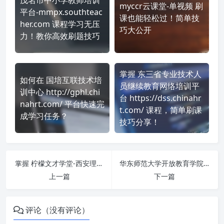
myccr云课堂-单视频 刷
平台-mmpx.southteac
课也能轻松过！简单技
her.com 课程学习无压
巧大公开
力！教你高效刷题技巧
掌握 东三省专业技术人
如何在 国培互联技术培
员继续教育网络培训平
训中心 http://gphl.chi
台 https://dss.chinahr
nahrt.com/ 平台快速完
t.com/ 课程，简单刷课
成学习任务？
技巧分享！
掌握 柠檬文才学堂-西安理工大学继续教育学院在线管理与学习平台 https://edu.wencaischool.net/xalgdx/console/ 课程，简单刷课技巧分享！
华东师范大学开放教育学院gzpx http://gzpx.yanxiuonline.com/ 刷课也能轻松过！简单技巧大公开
上一篇
下一篇
评论（没有评论）