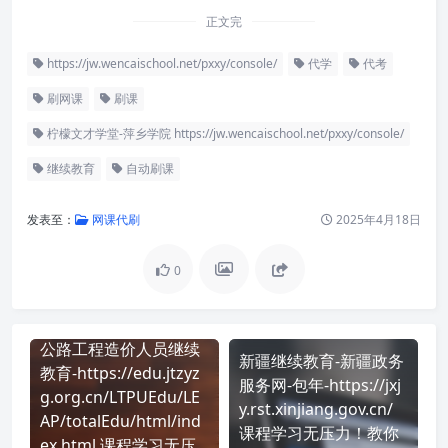
正文完
https://jw.wencaischool.net/pxxy/console/
代学
代考
刷网课
刷课
柠檬文才学堂-萍乡学院 https://jw.wencaischool.net/pxxy/console/
继续教育
自动刷课
发表至：
网课代刷
2025年4月18日
0
公路工程造价人员继续
新疆继续教育-新疆政务
教育-https://edu.jtzyz
服务网-包年-https://jxj
g.org.cn/LTPUEdu/LE
y.rst.xinjiang.gov.cn/
AP/totalEdu/html/ind
课程学习无压力！教你
ex.html 课程学习无压