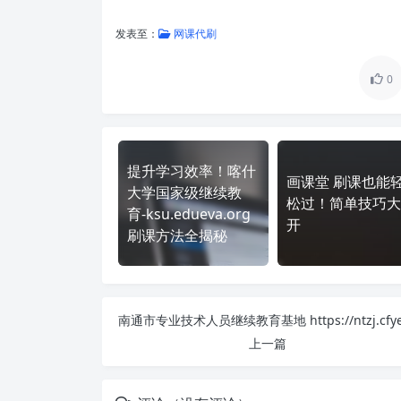
发表至：
网课代刷
0
提升学习效率！喀什
画课堂 刷课也能
大学国家级继续教
松过！简单技巧大
育-ksu.edueva.org
开
刷课方法全揭秘
上一篇