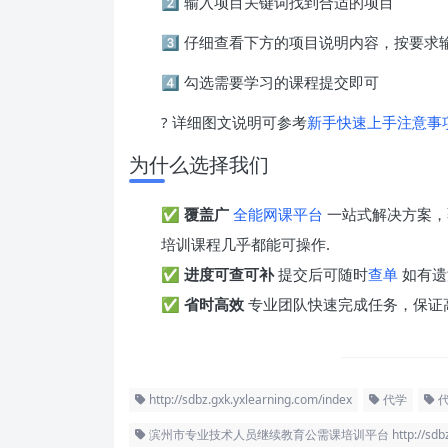
2️⃣ 输入项目关键词找到合适的项目
3️⃣ 仔细查看下方的项目说明内容，按要
4️⃣ 勾选需要学习的课程提交即可
? 详细图文说明可参考
新手快速上手注意事
为什么选择我们
✅
覆盖广
全能网课平台
一站式解决方案，
培训课程几乎都能可操作.
✅
进度可查可补
提交后可随时
查单
如有遗
✅
省时高效
专业团队快速完成任务，保证
http://sdbz.gxk.yxlearning.com/index
代学
滨州市专业技术人员继续教育公需课培训平台 http://sdbz.gxk.y