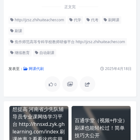
正文完
http://jzsz.zhihuiteacher.com
代学
代考
刷网课
刷课
焦作师范高等专科学校教师研修平台 http://jzsz.zhihuiteacher.com
继续教育
自动刷课
发表至：
网课代刷
2025年4月18日
0
想提高 河南省少先队辅
导员专业课网络学习平
百通学堂（视频+作业）
台 http://hnsxd.zyk.gh
刷课也能轻松过！简单
learning.com/index 刷
技巧大公开
课效率？看看这些实用