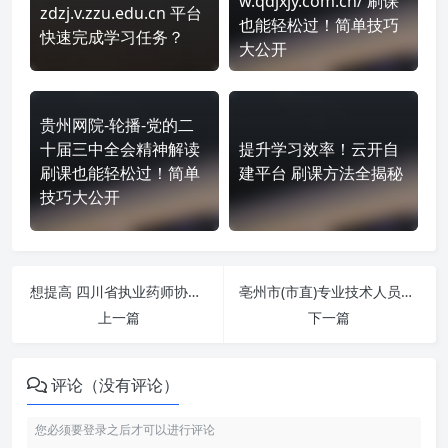
w.qdjxjy.com.cn/ 刷课
zdzj.v.zzu.edu.cn 平台
也能轻松过！简单技巧
快速完成学习任务？
大公开
贵州网院-轮播-党的二
十届三中全会精神解读
提升学习效率！云开自
刷课也能轻松过！简单
建平台 刷课方法全揭秘
技巧大公开
想提高 四川省执业药师协会-公需科目 http://sclpa.mtnet.com.cn/login 刷课效率？看看这些实用技巧
亳州市(市直)专业技术人员继续教育远程培训平台 https://bozhousz.huilearning.com/index 课程学习无压力！教你高效刷题技巧
上一篇
下一篇
评论（没有评论）