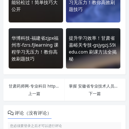
能轻松过！简单技巧大
习无压力！教你高效刷
公开
题技巧
华博科技-福建省zjpx福
提升学习效率！甘肃省
州市-fzrs.fjlearning 课
嘉峪关专技-gsjygzj.59i
程学习无压力！教你高
edu.com 刷课方法全揭
效刷题技巧
秘
甘肃药师网-专业科目 https://www.gslpa.cn/ 刷课也能轻松过！简单技巧大公开
掌握 安徽省专业技术人员继续教育培训平台 https://gp.chinahrt.com/index.html#/ahszyjsjxjyLogin 课程，简单刷课技巧分享！
上一篇
下一篇
评论（没有评论）