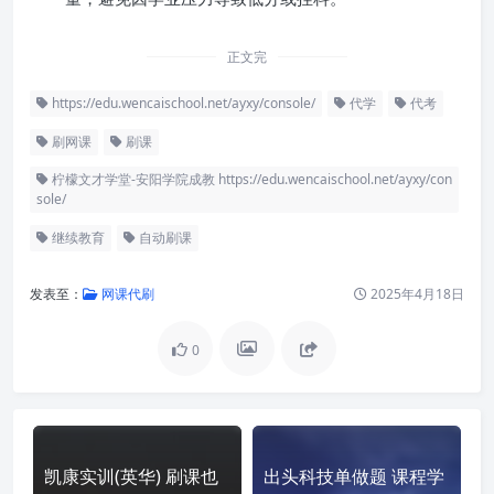
正文完
https://edu.wencaischool.net/ayxy/console/
代学
代考
刷网课
刷课
柠檬文才学堂-安阳学院成教 https://edu.wencaischool.net/ayxy/con
sole/
继续教育
自动刷课
发表至：
网课代刷
2025年4月18日
0
凯康实训(英华) 刷课也
出头科技单做题 课程学