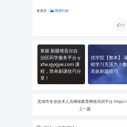
发表至：
网课代刷
0
掌握 新疆维吾尔自
治区药学服务平台-y
优学院【整本】 
xfw.xjyxjyw.com 课
程学习无压力！教
程，简单刷课技巧分
高效刷题技巧
享！
上一篇