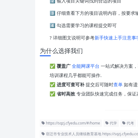
2️⃣ 输入项目关键词找到合适的项目
3️⃣ 仔细查看下方的项目说明内容，按要
4️⃣ 勾选需要学习的课程提交即可
? 详细图文说明可参考
新手快速上手注意事
为什么选择我们
✅
覆盖广
全能网课平台
一站式解决方案，
培训课程几乎都能可操作.
✅
进度可查可补
提交后可随时
查单
如有遗
✅
省时高效
专业团队快速完成任务，保证
https://sqzj.cfyedu.com/#/home
代学
代考
宿迁市专业技术人员继续教育基地 https://sqzj.cfyedu.co