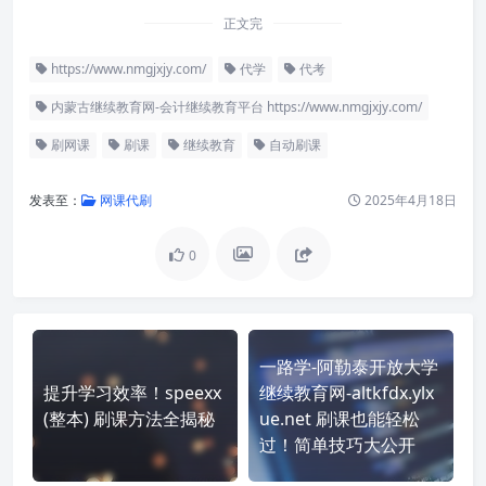
正文完
https://www.nmgjxjy.com/
代学
代考
内蒙古继续教育网-会计继续教育平台 https://www.nmgjxjy.com/
刷网课
刷课
继续教育
自动刷课
发表至：
网课代刷
2025年4月18日
0
一路学-阿勒泰开放大学
提升学习效率！speexx
继续教育网-altkfdx.ylx
(整本) 刷课方法全揭秘
ue.net 刷课也能轻松
过！简单技巧大公开