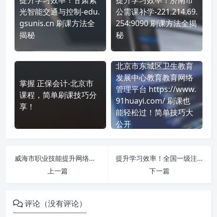
光智能交通与控制-edu.
公需课补学-221.214.69.
gsunis.cn 刷课方法全
254:9090 刷课方法全揭
揭秘
秘
北京市东城区卫生教育
发展中心教育教育网络
掌握 正保会计-北京市
管理平台 https://www.
课程，简单刷课技巧分
91huayi.com/ 刷课也
享！
能轻松过！简单技巧大
公开
威海市职业技能提升网络培训平台 https://whzp.yxlearning.com/ 课程学习无压力！教你高效刷题技巧
提升学习效率！全国一级注册建造师继续教育平台 https://jzs.zjxpxzx.com/Account/ZJXDefault 刷课方法全揭秘
上一篇
下一篇
评论（没有评论）