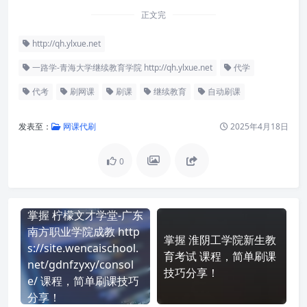
正文完
http://qh.ylxue.net
一路学-青海大学继续教育学院 http://qh.ylxue.net
代学
代考
刷网课
刷课
继续教育
自动刷课
发表至：
网课代刷
2025年4月18日
0
掌握 柠檬文才学堂-广东
南方职业学院成教 http
掌握 淮阴工学院新生教
s://site.wencaischool.
育考试 课程，简单刷课
net/gdnfzyxy/consol
技巧分享！
e/ 课程，简单刷课技巧
分享！