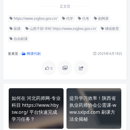
正文完
https://www.sxgbxx.gov.cn/
代学
代考
刷网课
刷课
山西干部-学时 https://www.sxgbxx.gov.cn/
继续教育
自动刷课
发表至：
网课代刷
2025年4月18日
0
如何在 河北药师网-专业
提升学习效率！陕西省
科目 https://www.hby
执业药师协会公需课-w
sw.org/ 平台快速完成
ww.sxlpd.com 刷课方
学习任务？
法全揭秘