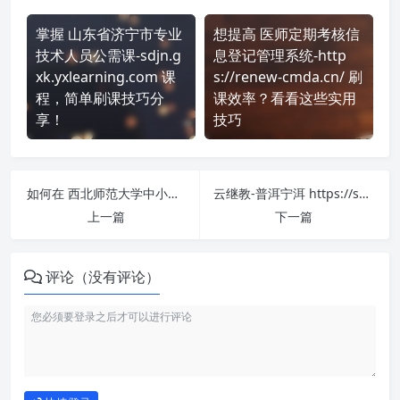
掌握 山东省济宁市专业
想提高 医师定期考核信
技术人员公需课-sdjn.g
息登记管理系统-http
xk.yxlearning.com 课
s://renew-cmda.cn/ 刷
程，简单刷课技巧分
课效率？看看这些实用
享！
技巧
如何在 西北师范大学中小学教师远程培训网 https://nwnu.edueva.org/ 平台快速完成学习任务？
云继教-普洱宁洱 https://saas.yunteacher.com/index?orgCode=ninger 课程学习无压力！教你高效刷题技巧
上一篇
下一篇
评论（没有评论）
如何使用