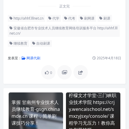
正文完
http://ahhf.lllnet.cn
代学
代考
刷网课
刷课
安徽省合肥市专业技术人员继续教育网络培训服务平台 http://ahhf.lll
net.cn/
继续教育
自动刷课
发表至：
网课代刷
2025年4月18日
0
柠檬文才学堂-三门峡职
掌握 甘南州专业技术人
业技术学院 https://crj
员继续教育-gsgn.china
y.wencaischool.net/s
mde.cn 课程，简单刷
mxzyjsxy/console/ 课
课技巧分享！
程学习无压力！教你高