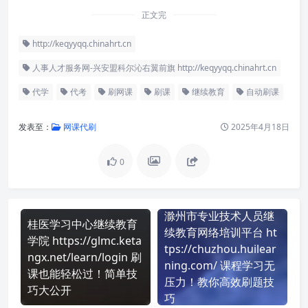
正文完
http://keqyyqq.chinahrt.cn
人事人才服务网-兴安盟科尔沁右翼前旗 http://keqyyqq.chinahrt.cn
代学
代考
刷网课
刷课
继续教育
自动刷课
发表至：
网课代刷
2025年4月18日
0
滁州市专业技术人员继
桂医学习中心继续教育
续教育网络培训平台 ht
学院 https://glmc.keta
tps://chuzhou.huilear
ngx.net/learn/login 刷
ning.com/ 课程学习无
课也能轻松过！简单技
压力！教你高效刷题技
巧大公开
巧