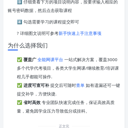
3️⃣ 仔细查看下方的项目说明内容，按要求输入相应的
账号密码数据，然后点击获取课程
4️⃣ 勾选需要学习的课程提交即可
? 详细图文说明可参考
新手快速上手注意事项
为什么选择我们
✅
覆盖广
全能网课平台
一站式解决方案，覆盖3000
多个代学代考项目，各类大学生网课/继续教育/培训课
程几乎都能可操作.
✅
进度可查可补
提交后可随时
查单
如有遗漏还可一键
提交补学，方便快捷.
✅
省时高效
专业团队快速完成任务，保证高效高质
量，避免因学业压力导致低分或挂科。
正文完