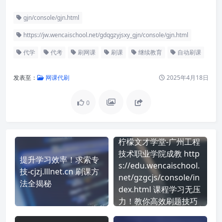
gjn/console/gjn.html
https://jw.wencaischool.net/gdqgzyjsxy_gjn/console/gjn.html
代学
代考
刷网课
刷课
继续教育
自动刷课
发表至：
网课代刷
2025年4月18日
0
柠檬文才学堂-广州工程
技术职业学院成教 http
提升学习效率！求索专
s://edu.wencaischool.
技-cjzj.lllnet.cn 刷课方
net/gzgcjs/console/in
法全揭秘
dex.html 课程学习无压
力！教你高效刷题技巧