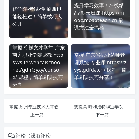
提升学习效率！在线精
优学院-考试-慢 刷课也
品课-云班课-https://m
能轻松过！简单技巧大
ooc.mosoteach.cn 刷
公开
课方法全揭秘
掌握 柠檬文才学堂-广东
南方职业学院成教 http
掌握 广东省执业药师管
s://site.wencaischool.
理系统-专业课 https://z
net/gdnfzyxy/consol
yys.gdfda.cn/ 课程，简
e/ 课程，简单刷课技巧
单刷课技巧分享！
分享！
掌握 苏州专业技术人才教育网 https://zjjspx.webtrn.cn/cms/ 课程，简单刷课技巧分享！
想提高 呼和浩特职业学院 http://hszj.ylxue.net/ 刷课效率？看看这些实用技巧
上一篇
下一篇
评论（没有评论）