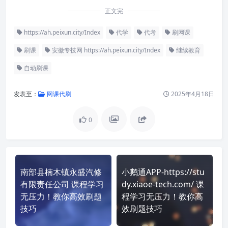
正文完
https://ah.peixun.city/Index
代学
代考
刷网课
刷课
安徽专技网 https://ah.peixun.city/Index
继续教育
自动刷课
发表至：
网课代刷
2025年4月18日
0
南部县楠木镇永盛汽修
小鹅通APP-https://stu
有限责任公司 课程学习
dy.xiaoe-tech.com/ 课
无压力！教你高效刷题
程学习无压力！教你高
技巧
效刷题技巧