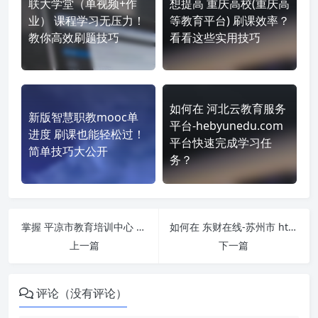
联大学堂（单视频+作
想提高 重庆高校(重庆高
业） 课程学习无压力！
等教育平台) 刷课效率？
教你高效刷题技巧
看看这些实用技巧
如何在 河北云教育服务
新版智慧职教mooc单
平台-hebyunedu.com
进度 刷课也能轻松过！
平台快速完成学习任
简单技巧大公开
务？
掌握 平凉市教育培训中心 https://pljpzx.brjxjy.com/web/index 课程，简单刷课技巧分享！
如何在 东财在线-苏州市 http://szkj.edufe.cn/ 平台快速完成学习任务？
上一篇
下一篇
评论（没有评论）