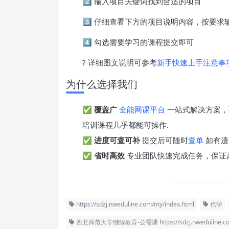
2️⃣ 输入项目关键词找到合适的项目
3️⃣ 仔细查看下方的项目说明内容，按要
4️⃣ 勾选需要学习的课程提交即可
? 详细图文说明可参考
新手快速上手注意事
为什么选择我们
✅
覆盖广
全能网课平台
一站式解决方案，
培训课程几乎都能可操作.
✅
进度可查可补
提交后可随时
查单
如有遗
✅
省时高效
专业团队快速完成任务，保证
https://sdzj.nweduline.com/my/index.html
代学
西北师范大学继续教育-公需课 https://sdzj.nweduline.com