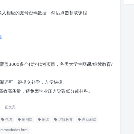
求输入相应的账号密码数据，然后点击获取课程
项
覆盖3000多个代学代考项目，各类大学生网课/继续教育/
漏还可一键提交补学，方便快捷.
高效高质量，避免因学业压力导致低分或挂科。
正文完
代考
刷网课
刷课
继续教育
自动刷课
/my/index.html