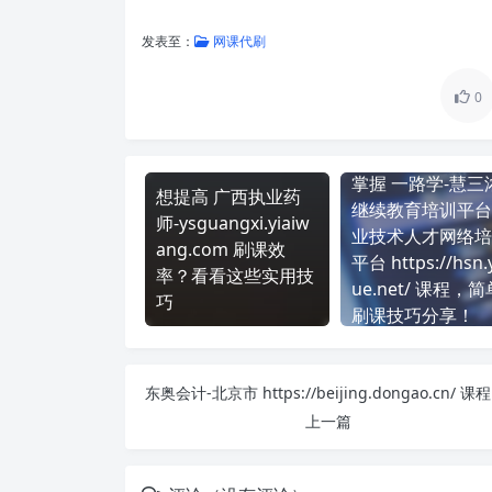
发表至：
网课代刷
0
掌握 一路学-慧三
想提高 广西执业药
继续教育培训平台
师-ysguangxi.yiaiw
业技术人才网络培
ang.com 刷课效
平台 https://hsn.y
率？看看这些实用技
ue.net/ 课程，简
巧
刷课技巧分享！
东奥会计
上一篇