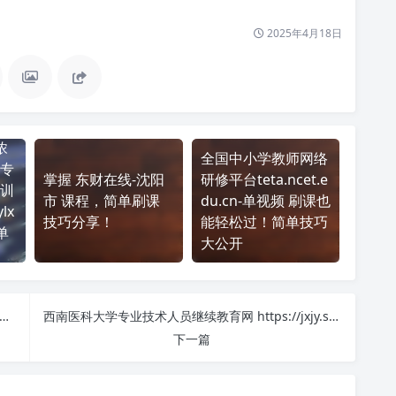
2025年4月18日
浓
全国中小学教师网络
专
掌握 东财在线-沈阳
研修平台teta.ncet.e
训
市 课程，简单刷课
du.cn-单视频 刷课也
lx
技巧分享！
能轻松过！简单技巧
单
大公开
-北京市 https://beijing.dongao.cn/ 课程学习无压力！教你高效刷题技巧
西南医科大学专业技术人员继续教育网 https://jxjy.swmu.edu.cn/web/index 课程学习无压力！教你高效刷题技巧
下一篇