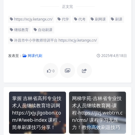
正文完
https://xcjy.ketangx.cn/
代学
代考
刷网课
刷课
继续教育
自动刷课
许昌市中小学教师培训平台 https://xcjy.ketangx.cn/
发表至：
网课代刷
2025年4月18日
0
掌握 吉林省高邦专业技
网梯学苑-吉林省专业技
术人员继续教育培训网
术人员继续教育网-课
https://jxjy.jlgobon.co
程-https://jlzj.webtrn.c
m/#/web-index 课程，
n/cms/ 课程学习无压
简单刷课技巧分享！
力！教你高效刷题技巧