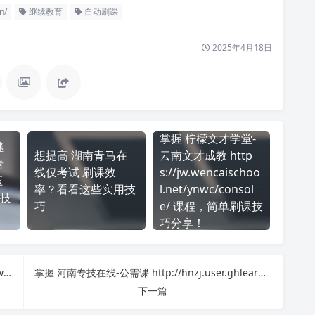
n/
继续教育
自动刷课
2025年4月18日
掌握 柠檬文才学堂-
继
想提高 湖南青马在
云南文才成教 http
请
线仅考试 刷课效
s://jw.wencaischoo
压
率？看看这些实用技
l.net/ynwc/consol
技
巧
e/ 课程，简单刷课技
巧分享！
柠檬文才学堂-西昌学院继续教育学院 https://site.wencaischool.net/xcxy/console/ 刷课也能轻松过！简单技巧大公开
掌握 河南专技在线-公需课 http://hnzj.user.ghlearning.com/login 课程，简单刷课技巧分享！
下一篇