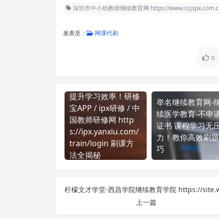
深圳市中小幼教师继续教育网 https://www.szjspx.com.c
发表至：
网课代刷
0
提升学习效率！研修
举名继续教育网-
宝APP / ipx研修 / 中
续医学教育-不申
国教师研修网 http
证书 课程学习无
s://ipx.yanxiu.com/
力！教你高效刷题
train/login 刷课方
巧
法全揭秘
上一篇