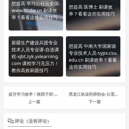
想提高 学习公社云全国-
想提高 医博士 刷课效
www.ttcdw.cn 刷课效
率？看看这些实用技巧
率？看看这些实用技巧
新疆生产建设兵团专业
想提高 中南大学国家级
技术人员专业课-自选课
专业技术人员-sypx.csu.
程-xjbt.zyk.yxlearning.
edu.cn 刷课效率？看看
com 课程学习无压力！
这些实用技巧
教你高效刷题技巧
提升学习效率！陕西干部-学时 https://www.sqgj.gov.cn 刷课方法全揭秘
黑龙江执业药师协会-公需科目 http://mtnet.hljlpa.com/login 课程学习无压力！教你高效刷题技巧
上一篇
下一篇
评论（没有评论）