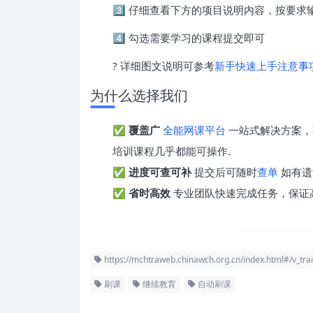
3️⃣ 仔细查看下方的项目说明内容，按要
4️⃣ 勾选需要学习的课程提交即可
? 详细图文说明可参考
新手快速上手注意事
为什么选择我们
✅
覆盖广
全能网课平台
一站式解决方案，
培训课程几乎都能可操作.
✅
进度可查可补
提交后可随时
查单
如有遗
✅
省时高效
专业团队快速完成任务，保证
https://mchtraweb.chinawch.org.cn/index.html#/v_tra
刷课
继续教育
自动刷课