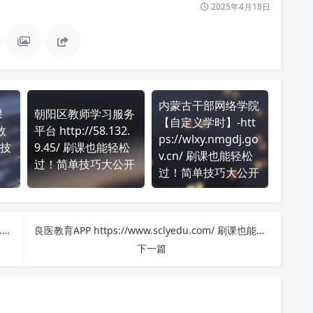
2025年4月18日
内蒙古干部网络学院
课
朝阳区教师学习服务
【自定义学时】-htt
效
平台 http://58.132.
ps://wlxy.nmgdj.go
技
9.45/ 刷课也能轻松
v.cn/ 刷课也能轻松
过！简单技巧大公开
过！简单技巧大公开
黑龙江执业药师协会-公需科目 http://mtnet.hljlpa.com/login 课程学习无压力！教你高效刷题技巧
良医教育APP https://www.sclyedu.com/ 刷课也能轻松过！简单技巧大公开
下一篇