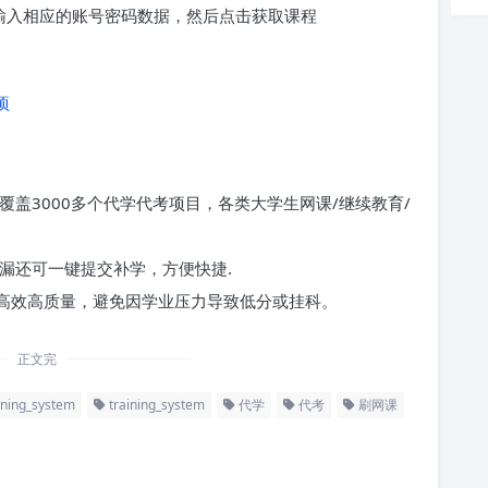
求输入相应的账号密码数据，然后点击获取课程
项
覆盖3000多个代学代考项目，各类大学生网课/继续教育/
漏还可一键提交补学，方便快捷.
高效高质量，避免因学业压力导致低分或挂科。
正文完
ining_system
training_system
代学
代考
刷网课