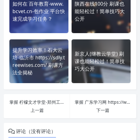
如何在 百年教育-www.
陕西在线100分 刷课也
bcvet.cn-包作业 平台快
能轻松过！简单技巧大
速完成学习任务？
公开
提升学习效率！石大云
新京人(继教云学堂) 刷
培-临沂市 https://sdly.t
课也能轻松过！简单技
reewises.com/ 刷课方
巧大公开
法全揭秘
掌握 柠檬文才学堂-郑州工程技术学院 https://crjy.wencaischool.net/zzgcjsxy/console/ 课程，简单刷课技巧分享！
掌握 广东学习网 https://www.gdsjxjy.com/ 课程，简单刷课技巧分享！
上一篇
下一篇
评论（没有评论）