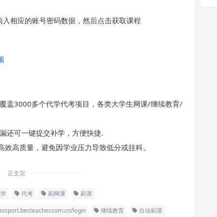
求输入相应的账号密码数据，然后点击获取课程
项
覆盖3000多个代学代考项目，各类大学生网课/继续教育/
漏还可一键提交补学，方便快捷.
高效高质量，避免因学业压力导致低分或挂科。
正文完
学
代考
刷网课
刷课
t.besteacher.com.cn/login
继续教育
自动刷课