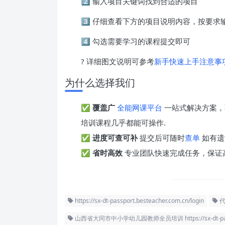
2️⃣ 输入项目关键词找到合适的项目
3️⃣ 仔细查看下方的项目说明内容，按要
4️⃣ 勾选需要学习的课程提交即可
? 详细图文说明可参考
新手快速上手注意事
为什么选择我们
✅
覆盖广
全能网课平台
一站式解决方案，
培训课程几乎都能可操作.
✅
进度可查可补
提交后可随时
查单
如有遗
✅
省时高效
专业团队快速完成任务，保证
https://sx-dt-passport.besteacher.com.cn/login
代
山西省大同市中小学幼儿园教师全员培训 https://sx-dt-passpor