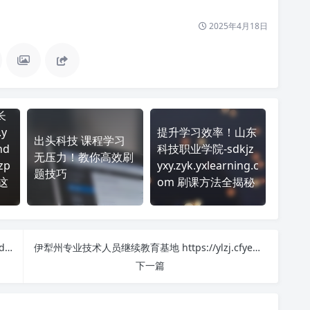
2025年4月18日
长
.y
提升学习效率！山东
出头科技 课程学习
nd
科技职业学院-sdkjz
无压力！教你高效刷
zp
yxy.zyk.yxlearning.c
题技巧
这
om 刷课方法全揭秘
如何在 江西专技学习网-公需课 https://zjpt.jxnu.edu.cn/ 平台快速完成学习任务？
伊犁州专业技术人员继续教育基地 https://ylzj.cfyedu.com/#/home 刷课也能轻松过！简单技巧大公开
下一篇