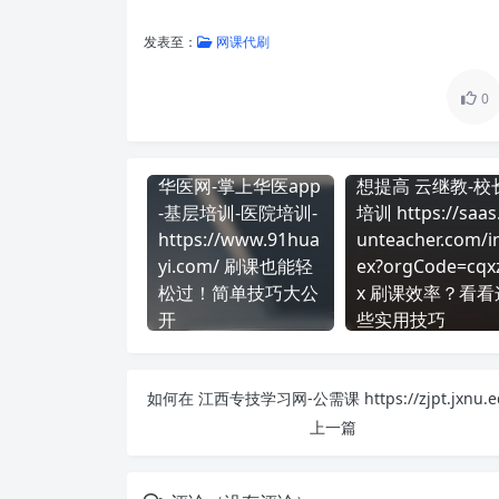
发表至：
网课代刷
0
华医网-掌上华医app
想提高 云继教-校
-基层培训-医院培训-
培训 https://saas
https://www.91hua
unteacher.com/i
yi.com/ 刷课也能轻
ex?orgCode=cqx
松过！简单技巧大公
x 刷课效率？看看
开
些实用技巧
上一篇