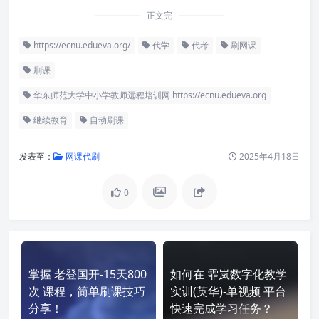
正文完
https://ecnu.edueva.org/
代学
代考
刷网课
刷课
华东师范大学中小学教师远程培训网 https://ecnu.edueva.org
继续教育
自动刷课
发表至：
网课代刷
2025年4月18日
0
掌握 老登国开-15天800
如何在 霏岚数字化教学
次 课程，简单刷课技巧
实训(英华)-单视频 平台
分享！
快速完成学习任务？