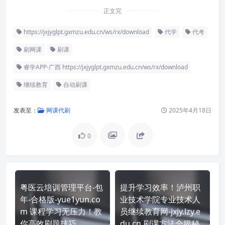
正文完
https://jxjyglpt.gxmzu.edu.cn/ws/rx/download
代学
代考
刷网课
刷课
睿学APP-广西 https://jxjyglpt.gxmzu.edu.cn/ws/rx/download
继续教育
自动刷课
发表至：
网课代刷
2025年4月18日
0
粤医云培训管理平台-包
提升学习效率！泸州职
年-合格版-yue1yun.co
业技术学院专业技术人
m 课程学习无压力！教
员继续教育网-jxjy.lzy.e
你高效刷题技巧
du.cn 刷课方法全揭秘