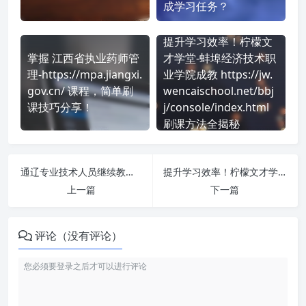
成学习任务？
提升学习效率！柠檬文
掌握 江西省执业药师管
才学堂-蚌埠经济技术职
理-https://mpa.jiangxi.
业学院成教 https://jw.
gov.cn/ 课程，简单刷
wencaischool.net/bbj
课技巧分享！
j/console/index.html
刷课方法全揭秘
通辽专业技术人员继续教育学习平台 https://gp.chinahrt.com/index.html#/TlzjLogin 刷课也能轻松过！简单技巧大公开
提升学习效率！柠檬文才学堂-尚学课堂 https://learning.wuxuejiaoyu.cn/sxkt/console/ 刷课方法全揭秘
上一篇
下一篇
评论（没有评论）