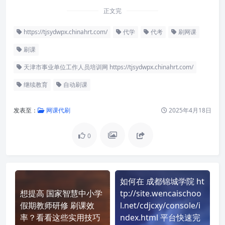
正文完
https://tjsydwpx.chinahrt.com/
代学
代考
刷网课
刷课
天津市事业单位工作人员培训网 https://tjsydwpx.chinahrt.com/
继续教育
自动刷课
发表至：
网课代刷
2025年4月18日
0
如何在 成都锦城学院 ht
想提高 国家智慧中小学
tp://site.wencaischoo
假期教师研修 刷课效
l.net/cdjcxy/console/i
率？看看这些实用技巧
ndex.html 平台快速完