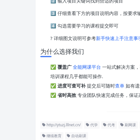
2️⃣ 输入项目关键词找到合适的项目
3️⃣ 仔细查看下方的项目说明内容，按要
4️⃣ 勾选需要学习的课程提交即可
? 详细图文说明可参考
新手快速上手注意事
为什么选择我们
✅
覆盖广
全能网课平台
一站式解决方案，
培训课程几乎都能可操作.
✅
进度可查可补
提交后可随时
查单
如有遗
✅
省时高效
专业团队快速完成任务，保证
http://ytuzj.lllnet.cn/
代学
代考
刷网课
继续教育
自动刷课