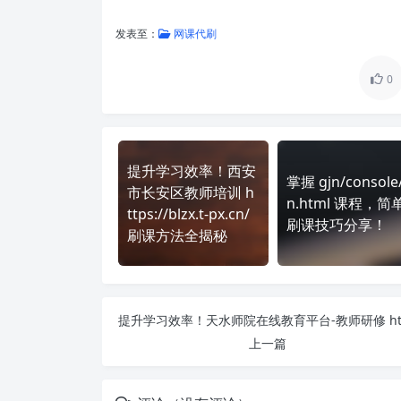
发表至：
网课代刷
0
提升学习效率！西安
掌握 gjn/console/
市长安区教师培训 h
n.html 课程，简
ttps://blzx.t-px.cn/
刷课技巧分享！
刷课方法全揭秘
上一篇