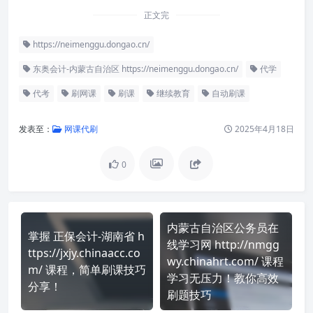
正文完
https://neimenggu.dongao.cn/
东奥会计-内蒙古自治区 https://neimenggu.dongao.cn/
代学
代考
刷网课
刷课
继续教育
自动刷课
发表至：
网课代刷
2025年4月18日
0
内蒙古自治区公务员在
掌握 正保会计-湖南省 h
线学习网 http://nmgg
ttps://jxjy.chinaacc.co
wy.chinahrt.com/ 课程
m/ 课程，简单刷课技巧
学习无压力！教你高效
分享！
刷题技巧