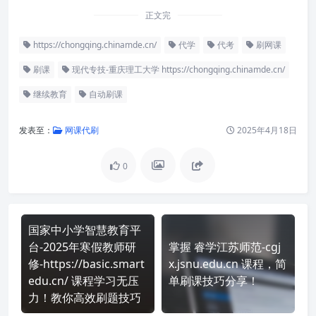
正文完
https://chongqing.chinamde.cn/
代学
代考
刷网课
刷课
现代专技-重庆理工大学 https://chongqing.chinamde.cn/
继续教育
自动刷课
发表至：
网课代刷
2025年4月18日
0
国家中小学智慧教育平
台-2025年寒假教师研
掌握 睿学江苏师范-cgj
修-https://basic.smart
x.jsnu.edu.cn 课程，简
edu.cn/ 课程学习无压
单刷课技巧分享！
力！教你高效刷题技巧