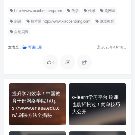
http://www.xiaobentong.com
代学
代考
刷网课
刷课
校本通 http://www.xiaobentong.com
继续教育
自动刷课
发表至：
网课代刷
2025年4月18日
0
提升学习效率！中国教
o-learn学习平台 刷课
育干部网络学院 http
也能轻松过！简单技巧
s://www.enaea.edu.c
大公开
n/ 刷课方法全揭秘