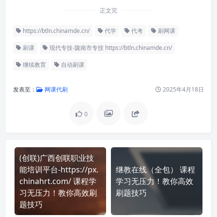
正文完
https://btln.chinamde.cn/
代学
代考
刷网课
刷课
现代专技-陇南市专技 https://btln.chinamde.cn/
继续教育
自动刷课
发表至：
网课代刷
2025年4月18日
0
(创联)广西创联职业技
能培训平台-https://px.
继教在线（全包） 课程
chinahrt.com/ 课程学
学习无压力！教你高效
习无压力！教你高效刷
刷题技巧
题技巧