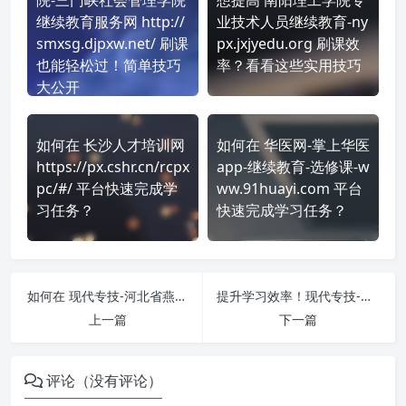
继续教育服务网 http://
业技术人员继续教育-ny
smxsg.djpxw.net/ 刷课
px.jxjyedu.org 刷课效
也能轻松过！简单技巧
率？看看这些实用技巧
大公开
如何在 长沙人才培训网
如何在 华医网-掌上华医
https://px.cshr.cn/rcpx
app-继续教育-选修课-w
pc/#/ 平台快速完成学
ww.91huayi.com 平台
习任务？
快速完成学习任务？
如何在 现代专技-河北省燕山大学 https://hebei.chinamde.cn/ 平台快速完成学习任务？
提升学习效率！现代专技-河南省黄河水利职业技术学院 https://yrcti.chinamde.cn/ 刷课方法全揭秘
上一篇
下一篇
评论（没有评论）