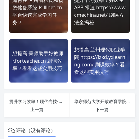
资储备系统-ls.lllnet.cn
APP-常速 https://www.
平台快速完成学习任
cmechina.net/ 刷课方
务？
法全揭秘
想提高 兰州现代职业学
想提高 菁师助手好教师-
院 https://lzxd.yxlearni
r.forteacher.cn 刷课效
ng.com/ 刷课效率？看
率？看看这些实用技巧
看这些实用技巧
提升学习效率！现代专技-河南省黄河水利职业技术学院 https://yrcti.chinamde.cn/ 刷课方法全揭秘
华东师范大学开放教育学院sxxj https://sxxj.yanxiuonline.com/ 刷课也能轻松过！简单技巧大公开
上一篇
下一篇
评论（没有评论）