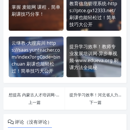
教育信息管理系统-http
掌握 麦能网 课程，简单
s://ptce.gx12333.net/
刷课技巧分享！
刷课也能轻松过！简单
技巧大公开
云继教-大理宾川 http
提升学习效率！教师专
s://saas.yunteacher.co
业发展培训网-异步单视
m/index?orgCode=bin
频-www.edueva.org 刷
chuan 刷课也能轻松
课方法全揭秘
过！简单技巧大公开
想提高 内蒙古人才培训网-呼和浩特分站 https://hszj.nmgrcpx.com/ 刷课效率？看看这些实用技巧
提升学习效率！河北省人力资源市场服务中心流动人才教育培训网络平台 https://www.hebeijxjy.com/Home/Index 刷课方法全揭秘
上一篇
下一篇
评论（没有评论）