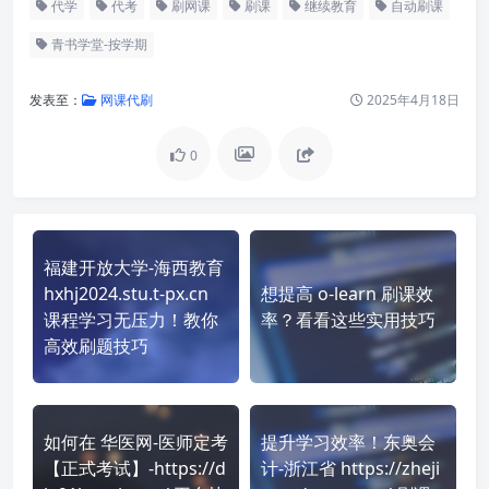
代学
代考
刷网课
刷课
继续教育
自动刷课
青书学堂-按学期
发表至：
网课代刷
2025年4月18日
0
福建开放大学-海西教育
hxhj2024.stu.t-px.cn
想提高 o-learn 刷课效
课程学习无压力！教你
率？看看这些实用技巧
高效刷题技巧
如何在 华医网-医师定考
提升学习效率！东奥会
【正式考试】-https://d
计-浙江省 https://zheji