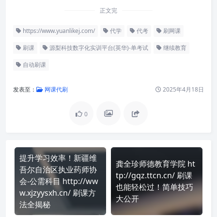
正文完
https://www.yuanlikej.com/
代学
代考
刷网课
刷课
源梨科技数字化实训平台(英华)-单考试
继续教育
自动刷课
发表至：
网课代刷
2025年4月18日
0
提升学习效率！新疆维
龚全珍师德教育学院 ht
吾尔自治区执业药师协
tp://gqz.ttcn.cn/ 刷课
会-公需科目 http://ww
也能轻松过！简单技巧
w.xjzyysxh.cn/ 刷课方
大公开
法全揭秘