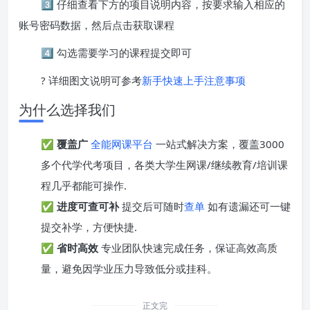
3️⃣ 仔细查看下方的项目说明内容，按要求输入相应的
账号密码数据，然后点击获取课程
4️⃣ 勾选需要学习的课程提交即可
? 详细图文说明可参考
新手快速上手注意事项
为什么选择我们
✅
覆盖广
全能网课平台
一站式解决方案，覆盖3000
多个代学代考项目，各类大学生网课/继续教育/培训课
程几乎都能可操作.
✅
进度可查可补
提交后可随时
查单
如有遗漏还可一键
提交补学，方便快捷.
✅
省时高效
专业团队快速完成任务，保证高效高质
量，避免因学业压力导致低分或挂科。
正文完