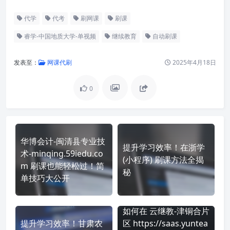
代学
代考
刷网课
刷课
睿学-中国地质大学-单视频
继续教育
自动刷课
发表至：
网课代刷
2025年4月18日
0
华博会计-闽清县专业技
提升学习效率！在浙学
术-minqing.59iedu.co
(小程序) 刷课方法全揭
m 刷课也能轻松过！简
秘
单技巧大公开
如何在 云继教-津铜合片
提升学习效率！甘肃农
区 https://saas.yuntea