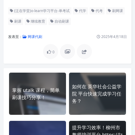
(泛在学堂)o-learn学习平台-单考试
代学
代考
刷网课
刷课
继续教育
自动刷课
发表至：
网课代刷
2025年4月18日
0
如何在 英华社会公益学
掌握 utalk 课程，简单
院 平台快速完成学习任
刷课技巧分享！
务？
提升学习效率！柳州市
教师培训平台 https://lz