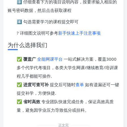
3️⃣ 仔细查看下方的项目说明内容，按要求输入相应的
账号密码数据，然后点击获取课程
4️⃣ 勾选需要学习的课程提交即可
? 详细图文说明可参考
新手快速上手注意事项
为什么选择我们
✅
覆盖广
全能网课平台
一站式解决方案，覆盖3000
多个代学代考项目，各类大学生网课/继续教育/培训课
程几乎都能可操作.
✅
进度可查可补
提交后可随时
查单
如有遗漏还可一键
提交补学，方便快捷.
✅
省时高效
专业团队快速完成任务，保证高效高质
量，避免因学业压力导致低分或挂科。
正文完