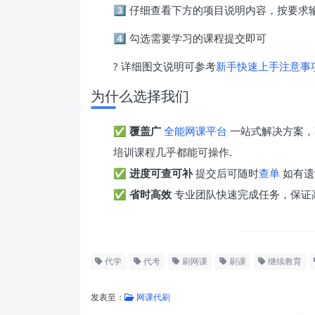
3️⃣ 仔细查看下方的项目说明内容，按要
4️⃣ 勾选需要学习的课程提交即可
? 详细图文说明可参考
新手快速上手注意事
为什么选择我们
✅
覆盖广
全能网课平台
一站式解决方案，
培训课程几乎都能可操作.
✅
进度可查可补
提交后可随时
查单
如有遗
✅
省时高效
专业团队快速完成任务，保证
代学
代考
刷网课
刷课
继续教育
发表至：
网课代刷